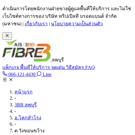
ข้ามไปเนื้อหาหลัก
ดำเนินการโดยพนักงานฝ่ายขายผู้ดูแลพื้นที่ให้บริการ และไม่ใช่
เว็บไซต์ทางการของ บริษัท ทริปเปิลที บรอดแบนด์ จำกัด
(มหาชน)
|
เกี่ยวกับเรา
|
นโยบายความเป็นส่วนตัว
ลพบุรี
แพ็กเกจ
พื้นที่ให้บริการ
จุดเด่น
วิธีสมัคร
FAQ
Line @tan3bb
066-121-4430
Line
โทร 066-121-4430
หน้าแรก
›
3BB ลพบุรี
›
อ.โคกสำโรง
›
ต.วังขอนขว้าง