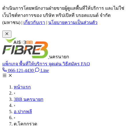
ข้ามไปเนื้อหาหลัก
ดำเนินการโดยพนักงานฝ่ายขายผู้ดูแลพื้นที่ให้บริการ และไม่ใช่
เว็บไซต์ทางการของ บริษัท ทริปเปิลที บรอดแบนด์ จำกัด
(มหาชน)
|
เกี่ยวกับเรา
|
นโยบายความเป็นส่วนตัว
นครนายก
แพ็กเกจ
พื้นที่ให้บริการ
จุดเด่น
วิธีสมัคร
FAQ
Line @tan3bb
066-121-4430
Line
โทร 066-121-4430
หน้าแรก
›
3BB นครนายก
›
อ.ปากพลี
›
ต.โคกกรวด