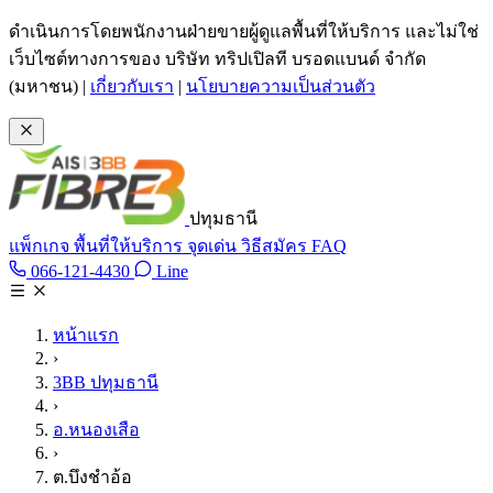
ข้ามไปเนื้อหาหลัก
ดำเนินการโดยพนักงานฝ่ายขายผู้ดูแลพื้นที่ให้บริการ และไม่ใช่
เว็บไซต์ทางการของ บริษัท ทริปเปิลที บรอดแบนด์ จำกัด
(มหาชน)
|
เกี่ยวกับเรา
|
นโยบายความเป็นส่วนตัว
ปทุมธานี
แพ็กเกจ
พื้นที่ให้บริการ
จุดเด่น
วิธีสมัคร
FAQ
Line @tan3bb
066-121-4430
Line
โทร 066-121-4430
หน้าแรก
›
3BB ปทุมธานี
›
อ.หนองเสือ
›
ต.บึงชำอ้อ