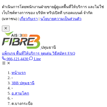
ข้ามไปเนื้อหาหลัก
ดำเนินการโดยพนักงานฝ่ายขายผู้ดูแลพื้นที่ให้บริการ และไม่ใช่
เว็บไซต์ทางการของ บริษัท ทริปเปิลที บรอดแบนด์ จำกัด
(มหาชน)
|
เกี่ยวกับเรา
|
นโยบายความเป็นส่วนตัว
ปทุมธานี
แพ็กเกจ
พื้นที่ให้บริการ
จุดเด่น
วิธีสมัคร
FAQ
Line @tan3bb
066-121-4430
Line
โทร 066-121-4430
หน้าแรก
›
3BB ปทุมธานี
›
อ.สามโคก
›
ต.บางกระบือ