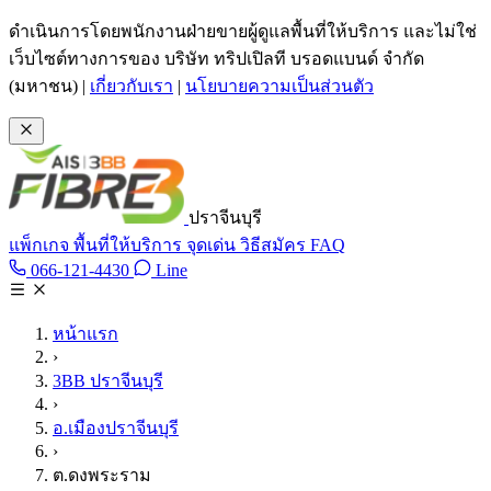
ข้ามไปเนื้อหาหลัก
ดำเนินการโดยพนักงานฝ่ายขายผู้ดูแลพื้นที่ให้บริการ และไม่ใช่
เว็บไซต์ทางการของ บริษัท ทริปเปิลที บรอดแบนด์ จำกัด
(มหาชน)
|
เกี่ยวกับเรา
|
นโยบายความเป็นส่วนตัว
ปราจีนบุรี
แพ็กเกจ
พื้นที่ให้บริการ
จุดเด่น
วิธีสมัคร
FAQ
Line @tan3bb
066-121-4430
Line
โทร 066-121-4430
หน้าแรก
›
3BB ปราจีนบุรี
›
อ.เมืองปราจีนบุรี
›
ต.ดงพระราม