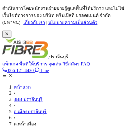
ข้ามไปเนื้อหาหลัก
ดำเนินการโดยพนักงานฝ่ายขายผู้ดูแลพื้นที่ให้บริการ และไม่ใช่
เว็บไซต์ทางการของ บริษัท ทริปเปิลที บรอดแบนด์ จำกัด
(มหาชน)
|
เกี่ยวกับเรา
|
นโยบายความเป็นส่วนตัว
ปราจีนบุรี
แพ็กเกจ
พื้นที่ให้บริการ
จุดเด่น
วิธีสมัคร
FAQ
Line @tan3bb
066-121-4430
Line
โทร 066-121-4430
หน้าแรก
›
3BB ปราจีนบุรี
›
อ.เมืองปราจีนบุรี
›
ต.หน้าเมือง