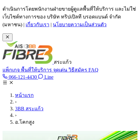
ข้ามไปเนื้อหาหลัก
ดำเนินการโดยพนักงานฝ่ายขายผู้ดูแลพื้นที่ให้บริการ และไม่ใช่
เว็บไซต์ทางการของ บริษัท ทริปเปิลที บรอดแบนด์ จำกัด
(มหาชน)
|
เกี่ยวกับเรา
|
นโยบายความเป็นส่วนตัว
สระแก้ว
แพ็กเกจ
พื้นที่ให้บริการ
จุดเด่น
วิธีสมัคร
FAQ
Line @tan3bb
066-121-4430
Line
โทร 066-121-4430
หน้าแรก
›
3BB สระแก้ว
›
อ.โคกสูง