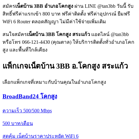
สมัคร
เน็ตบ้าน 3BB อำเภอโคกสูง
ผ่าน LINE @tan3bb วันนี้ รับ
สิทธิ์ฟรีค่าแรกเข้า 800 บาท ฟรีค่าติดตั้ง ฟรีค่าอุปกรณ์ ยืมฟรี
WiFi 6 Router ตลอดสัญญา ไม่มีค่าใช้จ่ายเพิ่มเติม
สนใจสมัคร
เน็ตบ้าน 3BB โคกสูง สระแก้ว
แอดไลน์ @tan3bb
หรือโทร 066-121-4430 (คุณตาล) ให้บริการติดตั้งทั่วอำเภอโคก
สูง และพื้นที่ใกล้เคียง
แพ็กเกจเน็ตบ้าน 3BB อ.โคกสูง สระแก้ว
เลือกแพ็กเกจที่เหมาะกับบ้านคุณในอำเภอโคกสูง
BroadBand24 โคกสูง
ความเร็ว 500/500 Mbps
500
บาท/เดือน
สุดคุ้ม เน็ตบ้านราคาประหยัด WiFi 6