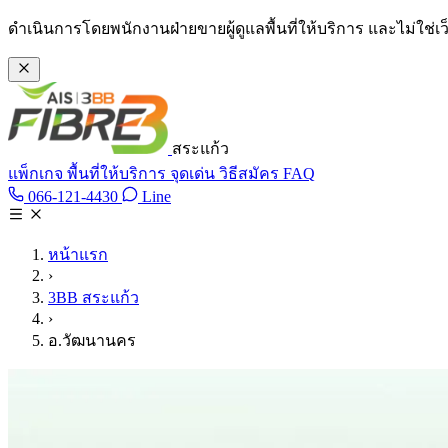
ข้ามไปเนื้อหาหลัก
ดำเนินการโดยพนักงานฝ่ายขายผู้ดูแลพื้นที่ให้บริการ และไม่ใช่
สระแก้ว
แพ็กเกจ
พื้นที่ให้บริการ
จุดเด่น
วิธีสมัคร
FAQ
Line @tan3bb
066-121-4430
Line
โทร 066-121-4430
หน้าแรก
›
3BB สระแก้ว
›
อ.วัฒนานคร