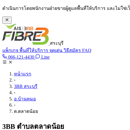
ข้ามไปเนื้อหาหลัก
ดำเนินการโดยพนักงานฝ่ายขายผู้ดูแลพื้นที่ให้บริการ และไม่ใช่
สระบุรี
แพ็กเกจ
พื้นที่ให้บริการ
จุดเด่น
วิธีสมัคร
FAQ
Line @tan3bb
066-121-4430
Line
โทร 066-121-4430
หน้าแรก
›
3BB สระบุรี
›
อ.บ้านหมอ
›
ต.ตลาดน้อย
3BB ตำบลตลาดน้อย