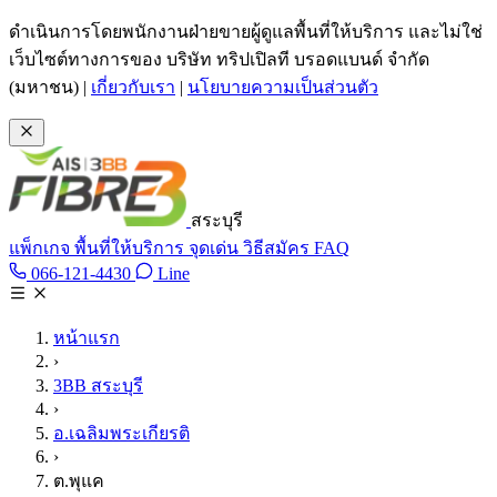
ข้ามไปเนื้อหาหลัก
ดำเนินการโดยพนักงานฝ่ายขายผู้ดูแลพื้นที่ให้บริการ และไม่ใช่
เว็บไซต์ทางการของ บริษัท ทริปเปิลที บรอดแบนด์ จำกัด
(มหาชน)
|
เกี่ยวกับเรา
|
นโยบายความเป็นส่วนตัว
สระบุรี
แพ็กเกจ
พื้นที่ให้บริการ
จุดเด่น
วิธีสมัคร
FAQ
Line @tan3bb
066-121-4430
Line
โทร 066-121-4430
หน้าแรก
›
3BB สระบุรี
›
อ.เฉลิมพระเกียรติ
›
ต.พุแค