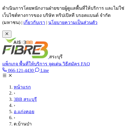
ข้ามไปเนื้อหาหลัก
ดำเนินการโดยพนักงานฝ่ายขายผู้ดูแลพื้นที่ให้บริการ และไม่ใช่
เว็บไซต์ทางการของ บริษัท ทริปเปิลที บรอดแบนด์ จำกัด
(มหาชน)
|
เกี่ยวกับเรา
|
นโยบายความเป็นส่วนตัว
สระบุรี
แพ็กเกจ
พื้นที่ให้บริการ
จุดเด่น
วิธีสมัคร
FAQ
Line @tan3bb
066-121-4430
Line
โทร 066-121-4430
หน้าแรก
›
3BB สระบุรี
›
อ.แก่งคอย
›
ต.บ้านป่า