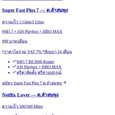
Super Fast Plus 7 — ต.ลำสมพุง
ความเร็ว 1 Gbps/1 Gbps
WiFi 7 + AIS Playbox + HBO MAX
899
บาท/เดือน
*ราคาไม่รวม VAT 7% *สัญญา 24 เดือน
WiFi 7 BE3600 Router
AIS Playbox + HBO MAX
ฟรีค่าติดตั้ง ฟรีค่าอุปกรณ์
สมัคร Super Fast Plus 7 ต.ลำสมพุง
Netflix Lover — ต.ลำสมพุง
ความเร็ว 500/500 Mbps