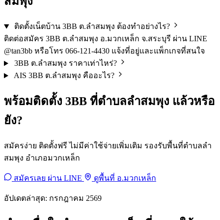
สมพุง
ติดตั้งเน็ตบ้าน 3BB ต.ลำสมพุง ต้องทำอย่างไร?
ติดต่อสมัคร 3BB ต.ลำสมพุง อ.มวกเหล็ก จ.สระบุรี ผ่าน LINE
@tan3bb หรือโทร 066-121-4430 แจ้งที่อยู่และแพ็กเกจที่สนใจ
3BB ต.ลำสมพุง ราคาเท่าไหร่?
AIS 3BB ต.ลำสมพุง คืออะไร?
พร้อมติดตั้ง 3BB ที่ตำบลลำสมพุง แล้วหรือ
ยัง?
สมัครง่าย ติดตั้งฟรี ไม่มีค่าใช้จ่ายเพิ่มเติม รองรับพื้นที่ตำบลลำ
สมพุง อำเภอมวกเหล็ก
สมัครเลย ผ่าน LINE
ดูพื้นที่ อ.มวกเหล็ก
อัปเดตล่าสุด: กรกฎาคม 2569