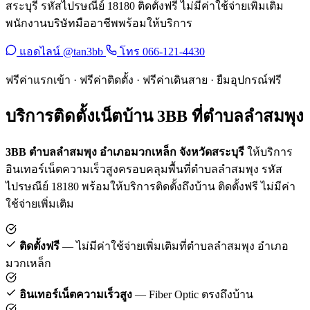
สระบุรี รหัสไปรษณีย์ 18180 ติดตั้งฟรี ไม่มีค่าใช้จ่ายเพิ่มเติม
พนักงานบริษัทมืออาชีพพร้อมให้บริการ
แอดไลน์ @tan3bb
โทร 066-121-4430
ฟรีค่าแรกเข้า · ฟรีค่าติดตั้ง · ฟรีค่าเดินสาย · ยืมอุปกรณ์ฟรี
บริการติดตั้งเน็ตบ้าน 3BB ที่ตำบลลำสมพุง
3BB ตำบลลำสมพุง อำเภอมวกเหล็ก จังหวัดสระบุรี
ให้บริการ
อินเทอร์เน็ตความเร็วสูงครอบคลุมพื้นที่ตำบลลำสมพุง รหัส
ไปรษณีย์ 18180 พร้อมให้บริการติดตั้งถึงบ้าน ติดตั้งฟรี ไม่มีค่า
ใช้จ่ายเพิ่มเติม
ติดตั้งฟรี
— ไม่มีค่าใช้จ่ายเพิ่มเติมที่ตำบลลำสมพุง อำเภอ
มวกเหล็ก
อินเทอร์เน็ตความเร็วสูง
— Fiber Optic ตรงถึงบ้าน