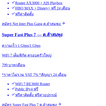
Router AX3000 + AIS Playbox
HBO MAX + Disney+ ฟรี 24 เดือน
ฟรีค่าติดตั้ง
สมัคร Net Inter Plus Gang ต.ลำสมพุง
Super Fast Plus 7 — ต.ลำสมพุง
ความเร็ว 1 Gbps/1 Gbps
WiFi 7 เต็มพิกัด ครอบครัวใหญ่
799
บาท/เดือน
*ราคาไม่รวม VAT 7% *สัญญา 24 เดือน
WiFi 7 BE3600 Router
Public IPv4 ฟรี
ฟรีค่าติดตั้ง ฟรีค่าอุปกรณ์
สมัคร Super Fast Plus 7 ต.ลำสมพุง