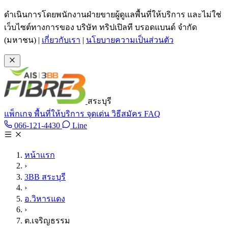
ข้ามไปเนื้อหาหลัก
ดำเนินการโดยพนักงานฝ่ายขายผู้ดูแลพื้นที่ให้บริการ และไม่ใช่
เว็บไซต์ทางการของ บริษัท ทริปเปิลที บรอดแบนด์ จำกัด
(มหาชน)
|
เกี่ยวกับเรา
|
นโยบายความเป็นส่วนตัว
สระบุรี
แพ็กเกจ
พื้นที่ให้บริการ
จุดเด่น
วิธีสมัคร
FAQ
Line @tan3bb
066-121-4430
Line
โทร 066-121-4430
หน้าแรก
›
3BB สระบุรี
›
อ.วิหารแดง
›
ต.เจริญธรรม