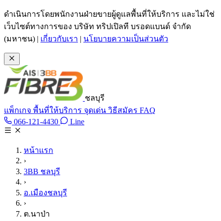
ข้ามไปเนื้อหาหลัก
ดำเนินการโดยพนักงานฝ่ายขายผู้ดูแลพื้นที่ให้บริการ และไม่ใช่
เว็บไซต์ทางการของ บริษัท ทริปเปิลที บรอดแบนด์ จำกัด
(มหาชน)
|
เกี่ยวกับเรา
|
นโยบายความเป็นส่วนตัว
ชลบุรี
แพ็กเกจ
พื้นที่ให้บริการ
จุดเด่น
วิธีสมัคร
FAQ
Line @tan3bb
066-121-4430
Line
โทร 066-121-4430
หน้าแรก
›
3BB ชลบุรี
›
อ.เมืองชลบุรี
›
ต.นาป่า