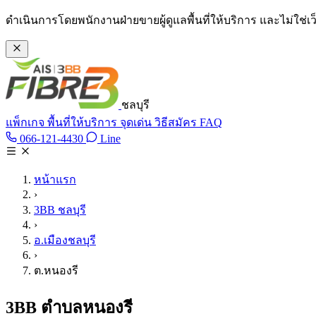
ข้ามไปเนื้อหาหลัก
ดำเนินการโดยพนักงานฝ่ายขายผู้ดูแลพื้นที่ให้บริการ และไม่ใช่
ชลบุรี
แพ็กเกจ
พื้นที่ให้บริการ
จุดเด่น
วิธีสมัคร
FAQ
Line @tan3bb
066-121-4430
Line
โทร 066-121-4430
หน้าแรก
›
3BB ชลบุรี
›
อ.เมืองชลบุรี
›
ต.หนองรี
3BB ตำบลหนองรี