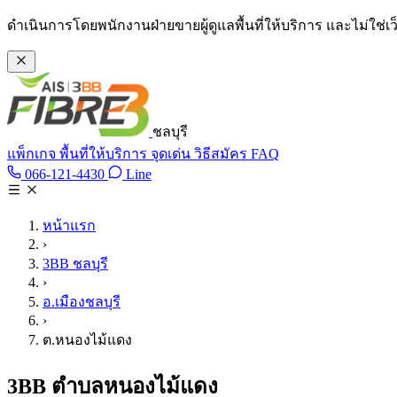
ข้ามไปเนื้อหาหลัก
ดำเนินการโดยพนักงานฝ่ายขายผู้ดูแลพื้นที่ให้บริการ และไม่ใช่
ชลบุรี
แพ็กเกจ
พื้นที่ให้บริการ
จุดเด่น
วิธีสมัคร
FAQ
Line @tan3bb
066-121-4430
Line
โทร 066-121-4430
หน้าแรก
›
3BB ชลบุรี
›
อ.เมืองชลบุรี
›
ต.หนองไม้แดง
3BB ตำบลหนองไม้แดง