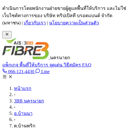
ข้ามไปเนื้อหาหลัก
ดำเนินการโดยพนักงานฝ่ายขายผู้ดูแลพื้นที่ให้บริการ และไม่ใช่
เว็บไซต์ทางการของ บริษัท ทริปเปิลที บรอดแบนด์ จำกัด
(มหาชน)
|
เกี่ยวกับเรา
|
นโยบายความเป็นส่วนตัว
นครนายก
แพ็กเกจ
พื้นที่ให้บริการ
จุดเด่น
วิธีสมัคร
FAQ
Line @tan3bb
066-121-4430
Line
โทร 066-121-4430
หน้าแรก
›
3BB นครนายก
›
อ.บ้านนา
›
ต.บ้านพริก