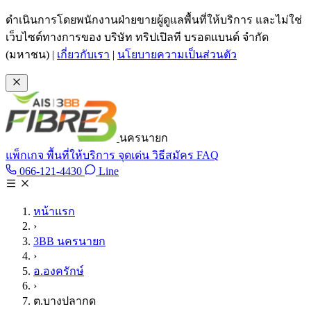
ข้ามไปเนื้อหาหลัก
ดำเนินการโดยพนักงานฝ่ายขายผู้ดูแลพื้นที่ให้บริการ และไม่ใช่
เว็บไซต์ทางการของ บริษัท ทริปเปิลที บรอดแบนด์ จำกัด
(มหาชน)
|
เกี่ยวกับเรา
|
นโยบายความเป็นส่วนตัว
นครนายก
แพ็กเกจ
พื้นที่ให้บริการ
จุดเด่น
วิธีสมัคร
FAQ
Line @tan3bb
066-121-4430
Line
โทร 066-121-4430
หน้าแรก
›
3BB นครนายก
›
อ.องครักษ์
›
ต.บางปลากด