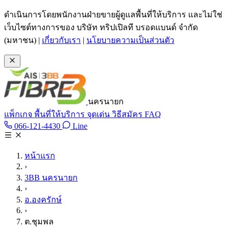
ข้ามไปเนื้อหาหลัก
ดำเนินการโดยพนักงานฝ่ายขายผู้ดูแลพื้นที่ให้บริการ และไม่ใช่
เว็บไซต์ทางการของ บริษัท ทริปเปิลที บรอดแบนด์ จำกัด
(มหาชน)
|
เกี่ยวกับเรา
|
นโยบายความเป็นส่วนตัว
นครนายก
แพ็กเกจ
พื้นที่ให้บริการ
จุดเด่น
วิธีสมัคร
FAQ
Line @tan3bb
066-121-4430
Line
โทร 066-121-4430
หน้าแรก
›
3BB นครนายก
›
อ.องครักษ์
›
ต.ชุมพล