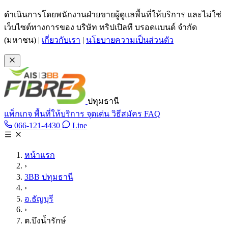
ข้ามไปเนื้อหาหลัก
ดำเนินการโดยพนักงานฝ่ายขายผู้ดูแลพื้นที่ให้บริการ และไม่ใช่
เว็บไซต์ทางการของ บริษัท ทริปเปิลที บรอดแบนด์ จำกัด
(มหาชน)
|
เกี่ยวกับเรา
|
นโยบายความเป็นส่วนตัว
ปทุมธานี
แพ็กเกจ
พื้นที่ให้บริการ
จุดเด่น
วิธีสมัคร
FAQ
Line @tan3bb
066-121-4430
Line
โทร 066-121-4430
หน้าแรก
›
3BB ปทุมธานี
›
อ.ธัญบุรี
›
ต.บึงน้ำรักษ์