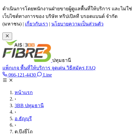
ข้ามไปเนื้อหาหลัก
ดำเนินการโดยพนักงานฝ่ายขายผู้ดูแลพื้นที่ให้บริการ และไม่ใช่
เว็บไซต์ทางการของ บริษัท ทริปเปิลที บรอดแบนด์ จำกัด
(มหาชน)
|
เกี่ยวกับเรา
|
นโยบายความเป็นส่วนตัว
ปทุมธานี
แพ็กเกจ
พื้นที่ให้บริการ
จุดเด่น
วิธีสมัคร
FAQ
Line @tan3bb
066-121-4430
Line
โทร 066-121-4430
หน้าแรก
›
3BB ปทุมธานี
›
อ.ธัญบุรี
›
ต.บึงยี่โถ