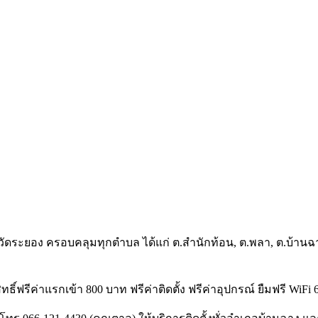
ัดระยอง ครอบคลุมทุกตำบล ได้แก่ ต.สำนักท้อน, ต.พลา, ต.บ้านฉาง 
ิทธิ์ฟรีค่าแรกเข้า 800 บาท ฟรีค่าติดตั้ง ฟรีค่าอุปกรณ์ ยืมฟรี WiFi