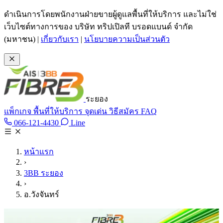
ข้ามไปเนื้อหาหลัก
ดำเนินการโดยพนักงานฝ่ายขายผู้ดูแลพื้นที่ให้บริการ และไม่ใช่
เว็บไซต์ทางการของ บริษัท ทริปเปิลที บรอดแบนด์ จำกัด
(มหาชน)
|
เกี่ยวกับเรา
|
นโยบายความเป็นส่วนตัว
ระยอง
แพ็กเกจ
พื้นที่ให้บริการ
จุดเด่น
วิธีสมัคร
FAQ
Line @tan3bb
066-121-4430
Line
โทร 066-121-4430
หน้าแรก
›
3BB ระยอง
›
อ.วังจันทร์