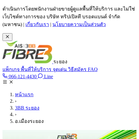
ข้ามไปเนื้อหาหลัก
ดำเนินการโดยพนักงานฝ่ายขายผู้ดูแลพื้นที่ให้บริการ และไม่ใช่
เว็บไซต์ทางการของ บริษัท ทริปเปิลที บรอดแบนด์ จำกัด
(มหาชน)
|
เกี่ยวกับเรา
|
นโยบายความเป็นส่วนตัว
ระยอง
แพ็กเกจ
พื้นที่ให้บริการ
จุดเด่น
วิธีสมัคร
FAQ
Line @tan3bb
066-121-4430
Line
โทร 066-121-4430
หน้าแรก
›
3BB ระยอง
›
อ.เมืองระยอง