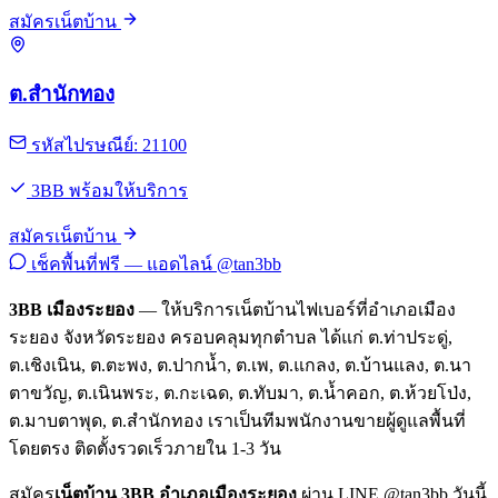
สมัครเน็ตบ้าน
ต.สำนักทอง
รหัสไปรษณีย์: 21100
3BB พร้อมให้บริการ
สมัครเน็ตบ้าน
เช็คพื้นที่ฟรี — แอดไลน์ @tan3bb
3BB เมืองระยอง
— ให้บริการเน็ตบ้านไฟเบอร์ที่อำเภอเมือง
ระยอง จังหวัดระยอง ครอบคลุมทุกตำบล ได้แก่ ต.ท่าประดู่,
ต.เชิงเนิน, ต.ตะพง, ต.ปากน้ำ, ต.เพ, ต.แกลง, ต.บ้านแลง, ต.นา
ตาขวัญ, ต.เนินพระ, ต.กะเฉด, ต.ทับมา, ต.น้ำคอก, ต.ห้วยโป่ง,
ต.มาบตาพุด, ต.สำนักทอง เราเป็นทีมพนักงานขายผู้ดูแลพื้นที่
โดยตรง ติดตั้งรวดเร็วภายใน 1-3 วัน
สมัคร
เน็ตบ้าน 3BB อำเภอเมืองระยอง
ผ่าน LINE @tan3bb วันนี้