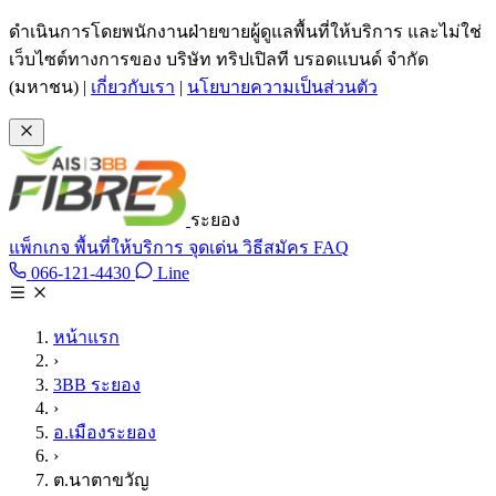
ข้ามไปเนื้อหาหลัก
ดำเนินการโดยพนักงานฝ่ายขายผู้ดูแลพื้นที่ให้บริการ และไม่ใช่
เว็บไซต์ทางการของ บริษัท ทริปเปิลที บรอดแบนด์ จำกัด
(มหาชน)
|
เกี่ยวกับเรา
|
นโยบายความเป็นส่วนตัว
ระยอง
แพ็กเกจ
พื้นที่ให้บริการ
จุดเด่น
วิธีสมัคร
FAQ
Line @tan3bb
066-121-4430
Line
โทร 066-121-4430
หน้าแรก
›
3BB ระยอง
›
อ.เมืองระยอง
›
ต.นาตาขวัญ