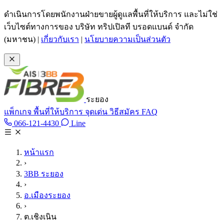
ข้ามไปเนื้อหาหลัก
ดำเนินการโดยพนักงานฝ่ายขายผู้ดูแลพื้นที่ให้บริการ และไม่ใช่
เว็บไซต์ทางการของ บริษัท ทริปเปิลที บรอดแบนด์ จำกัด
(มหาชน)
|
เกี่ยวกับเรา
|
นโยบายความเป็นส่วนตัว
ระยอง
แพ็กเกจ
พื้นที่ให้บริการ
จุดเด่น
วิธีสมัคร
FAQ
Line @tan3bb
066-121-4430
Line
โทร 066-121-4430
หน้าแรก
›
3BB ระยอง
›
อ.เมืองระยอง
›
ต.เชิงเนิน