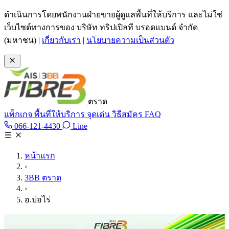
ข้ามไปเนื้อหาหลัก
ดำเนินการโดยพนักงานฝ่ายขายผู้ดูแลพื้นที่ให้บริการ และไม่ใช่
เว็บไซต์ทางการของ บริษัท ทริปเปิลที บรอดแบนด์ จำกัด
(มหาชน)
|
เกี่ยวกับเรา
|
นโยบายความเป็นส่วนตัว
ตราด
แพ็กเกจ
พื้นที่ให้บริการ
จุดเด่น
วิธีสมัคร
FAQ
Line @tan3bb
066-121-4430
Line
โทร 066-121-4430
หน้าแรก
›
3BB ตราด
›
อ.บ่อไร่