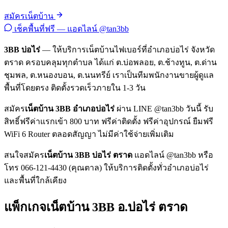
สมัครเน็ตบ้าน
เช็คพื้นที่ฟรี — แอดไลน์ @tan3bb
3BB บ่อไร่
— ให้บริการเน็ตบ้านไฟเบอร์ที่อำเภอบ่อไร่ จังหวัด
ตราด ครอบคลุมทุกตำบล ได้แก่ ต.บ่อพลอย, ต.ช้างทูน, ต.ด่าน
ชุมพล, ต.หนองบอน, ต.นนทรีย์ เราเป็นทีมพนักงานขายผู้ดูแล
พื้นที่โดยตรง ติดตั้งรวดเร็วภายใน 1-3 วัน
สมัคร
เน็ตบ้าน 3BB อำเภอบ่อไร่
ผ่าน LINE @tan3bb วันนี้ รับ
สิทธิ์ฟรีค่าแรกเข้า 800 บาท ฟรีค่าติดตั้ง ฟรีค่าอุปกรณ์ ยืมฟรี
WiFi 6 Router ตลอดสัญญา ไม่มีค่าใช้จ่ายเพิ่มเติม
สนใจสมัคร
เน็ตบ้าน 3BB บ่อไร่ ตราด
แอดไลน์ @tan3bb หรือ
โทร 066-121-4430 (คุณตาล) ให้บริการติดตั้งทั่วอำเภอบ่อไร่
และพื้นที่ใกล้เคียง
แพ็กเกจเน็ตบ้าน 3BB อ.บ่อไร่ ตราด