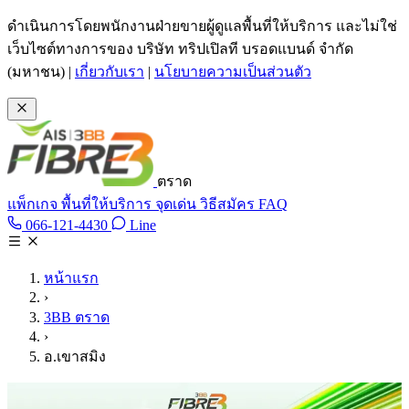
ข้ามไปเนื้อหาหลัก
ดำเนินการโดยพนักงานฝ่ายขายผู้ดูแลพื้นที่ให้บริการ และไม่ใช่
เว็บไซต์ทางการของ บริษัท ทริปเปิลที บรอดแบนด์ จำกัด
(มหาชน)
|
เกี่ยวกับเรา
|
นโยบายความเป็นส่วนตัว
ตราด
แพ็กเกจ
พื้นที่ให้บริการ
จุดเด่น
วิธีสมัคร
FAQ
Line @tan3bb
066-121-4430
Line
โทร 066-121-4430
หน้าแรก
›
3BB ตราด
›
อ.เขาสมิง