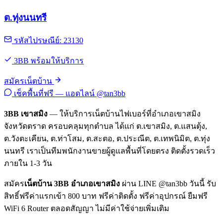
ต.ทุ่งนนทรี
รหัสไปรษณีย์: 23130
3BB พร้อมให้บริการ
สมัครเน็ตบ้าน
เช็คพื้นที่ฟรี — แอดไลน์ @tan3bb
3BB เขาสมิง
— ให้บริการเน็ตบ้านไฟเบอร์ที่อำเภอเขาสมิง
จังหวัดตราด ครอบคลุมทุกตำบล ได้แก่ ต.เขาสมิง, ต.แสนตุ้ง,
ต.วังตะเคียน, ต.ท่าโสม, ต.สะตอ, ต.ประณีต, ต.เทพนิมิต, ต.ทุ่ง
นนทรี เราเป็นทีมพนักงานขายผู้ดูแลพื้นที่โดยตรง ติดตั้งรวดเร็ว
ภายใน 1-3 วัน
สมัคร
เน็ตบ้าน 3BB อำเภอเขาสมิง
ผ่าน LINE @tan3bb วันนี้ รับ
สิทธิ์ฟรีค่าแรกเข้า 800 บาท ฟรีค่าติดตั้ง ฟรีค่าอุปกรณ์ ยืมฟรี
WiFi 6 Router ตลอดสัญญา ไม่มีค่าใช้จ่ายเพิ่มเติม