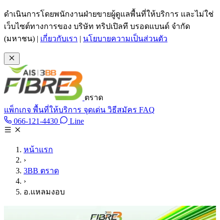
ข้ามไปเนื้อหาหลัก
ดำเนินการโดยพนักงานฝ่ายขายผู้ดูแลพื้นที่ให้บริการ และไม่ใช่
เว็บไซต์ทางการของ บริษัท ทริปเปิลที บรอดแบนด์ จำกัด
(มหาชน)
|
เกี่ยวกับเรา
|
นโยบายความเป็นส่วนตัว
ตราด
แพ็กเกจ
พื้นที่ให้บริการ
จุดเด่น
วิธีสมัคร
FAQ
Line @tan3bb
066-121-4430
Line
โทร 066-121-4430
หน้าแรก
›
3BB ตราด
›
อ.แหลมงอบ