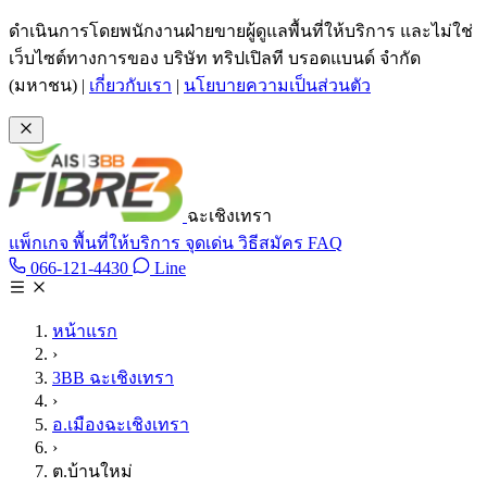
ข้ามไปเนื้อหาหลัก
ดำเนินการโดยพนักงานฝ่ายขายผู้ดูแลพื้นที่ให้บริการ และไม่ใช่
เว็บไซต์ทางการของ บริษัท ทริปเปิลที บรอดแบนด์ จำกัด
(มหาชน)
|
เกี่ยวกับเรา
|
นโยบายความเป็นส่วนตัว
ฉะเชิงเทรา
แพ็กเกจ
พื้นที่ให้บริการ
จุดเด่น
วิธีสมัคร
FAQ
Line @tan3bb
066-121-4430
Line
โทร 066-121-4430
หน้าแรก
›
3BB ฉะเชิงเทรา
›
อ.เมืองฉะเชิงเทรา
›
ต.บ้านใหม่