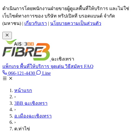
ข้ามไปเนื้อหาหลัก
ดำเนินการโดยพนักงานฝ่ายขายผู้ดูแลพื้นที่ให้บริการ และไม่ใช่
เว็บไซต์ทางการของ บริษัท ทริปเปิลที บรอดแบนด์ จำกัด
(มหาชน)
|
เกี่ยวกับเรา
|
นโยบายความเป็นส่วนตัว
ฉะเชิงเทรา
แพ็กเกจ
พื้นที่ให้บริการ
จุดเด่น
วิธีสมัคร
FAQ
Line @tan3bb
066-121-4430
Line
โทร 066-121-4430
หน้าแรก
›
3BB ฉะเชิงเทรา
›
อ.เมืองฉะเชิงเทรา
›
ต.ท่าไข่