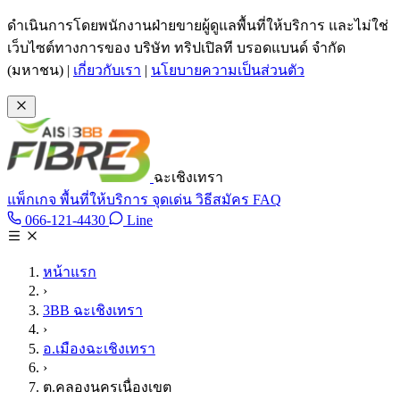
ข้ามไปเนื้อหาหลัก
ดำเนินการโดยพนักงานฝ่ายขายผู้ดูแลพื้นที่ให้บริการ และไม่ใช่
เว็บไซต์ทางการของ บริษัท ทริปเปิลที บรอดแบนด์ จำกัด
(มหาชน)
|
เกี่ยวกับเรา
|
นโยบายความเป็นส่วนตัว
ฉะเชิงเทรา
แพ็กเกจ
พื้นที่ให้บริการ
จุดเด่น
วิธีสมัคร
FAQ
Line @tan3bb
066-121-4430
Line
โทร 066-121-4430
หน้าแรก
›
3BB ฉะเชิงเทรา
›
อ.เมืองฉะเชิงเทรา
›
ต.คลองนครเนื่องเขต