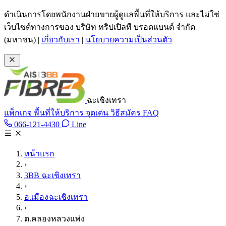
ข้ามไปเนื้อหาหลัก
ดำเนินการโดยพนักงานฝ่ายขายผู้ดูแลพื้นที่ให้บริการ และไม่ใช่
เว็บไซต์ทางการของ บริษัท ทริปเปิลที บรอดแบนด์ จำกัด
(มหาชน)
|
เกี่ยวกับเรา
|
นโยบายความเป็นส่วนตัว
ฉะเชิงเทรา
แพ็กเกจ
พื้นที่ให้บริการ
จุดเด่น
วิธีสมัคร
FAQ
Line @tan3bb
066-121-4430
Line
โทร 066-121-4430
หน้าแรก
›
3BB ฉะเชิงเทรา
›
อ.เมืองฉะเชิงเทรา
›
ต.คลองหลวงแพ่ง