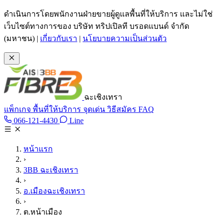
ข้ามไปเนื้อหาหลัก
ดำเนินการโดยพนักงานฝ่ายขายผู้ดูแลพื้นที่ให้บริการ และไม่ใช่
เว็บไซต์ทางการของ บริษัท ทริปเปิลที บรอดแบนด์ จำกัด
(มหาชน)
|
เกี่ยวกับเรา
|
นโยบายความเป็นส่วนตัว
ฉะเชิงเทรา
แพ็กเกจ
พื้นที่ให้บริการ
จุดเด่น
วิธีสมัคร
FAQ
Line @tan3bb
066-121-4430
Line
โทร 066-121-4430
หน้าแรก
›
3BB ฉะเชิงเทรา
›
อ.เมืองฉะเชิงเทรา
›
ต.หน้าเมือง